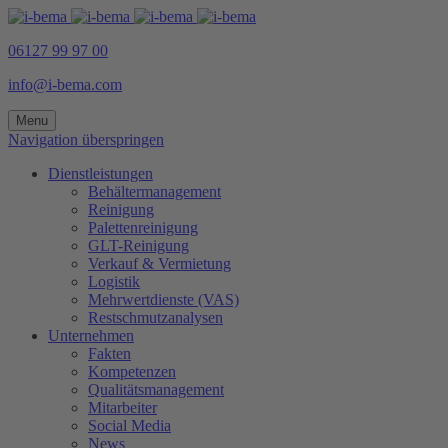
06127 99 97 00
info@i-bema.com
Menu
Navigation überspringen
Dienstleistungen
Behältermanagement
Reinigung
Palettenreinigung
GLT-Reinigung
Verkauf & Vermietung
Logistik
Mehrwertdienste (VAS)
Restschmutzanalysen
Unternehmen
Fakten
Kompetenzen
Qualitätsmanagement
Mitarbeiter
Social Media
News