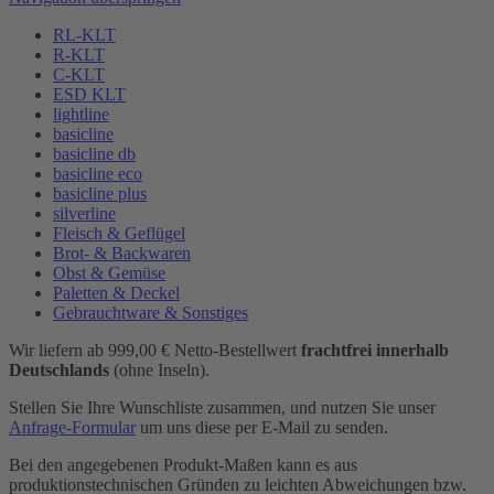
RL-KLT
R-KLT
C-KLT
ESD KLT
lightline
basicline
basicline db
basicline eco
basicline plus
silverline
Fleisch & Geflügel
Brot- & Backwaren
Obst & Gemüse
Paletten & Deckel
Gebrauchtware & Sonstiges
Wir liefern ab 999,00 € Netto-Bestellwert
frachtfrei innerhalb
Deutschlands
(ohne Inseln).
Stellen Sie Ihre Wunschliste zusammen, und nutzen Sie unser
Anfrage-Formular
um uns diese per E-Mail zu senden.
Bei den angegebenen Produkt-Maßen kann es aus
produktionstechnischen Gründen zu leichten Abweichungen bzw.