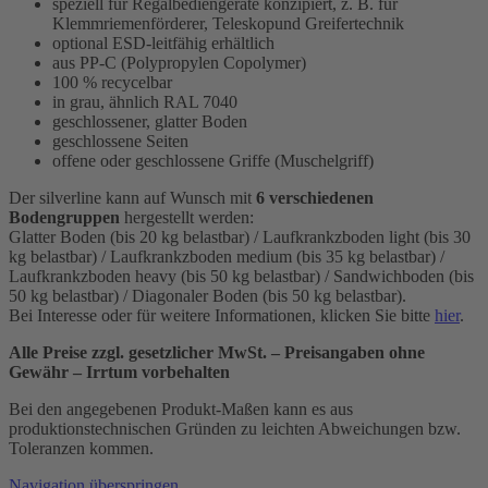
speziell für Regalbediengeräte konzipiert, z. B. für
Klemmriemenförderer, Teleskopund Greifertechnik
optional ESD-leitfähig erhältlich
aus PP-C (Polypropylen Copolymer)
100 % recycelbar
in grau, ähnlich RAL 7040
geschlossener, glatter Boden
geschlossene Seiten
offene oder geschlossene Griffe (Muschelgriff)
Der silverline kann auf Wunsch mit
6 verschiedenen
Bodengruppen
hergestellt werden:
Glatter Boden (bis 20 kg belastbar) / Laufkrankzboden light (bis 30
kg belastbar) / Laufkrankzboden medium (bis 35 kg belastbar) /
Laufkrankzboden heavy (bis 50 kg belastbar) / Sandwichboden (bis
50 kg belastbar) / Diagonaler Boden (bis 50 kg belastbar).
Bei Interesse oder für weitere Informationen, klicken Sie bitte
hier
.
Alle Preise zzgl. gesetzlicher MwSt. – Preisangaben ohne
Gewähr – Irrtum vorbehalten
Bei den angegebenen Produkt-Maßen kann es aus
produktionstechnischen Gründen zu leichten Abweichungen bzw.
Toleranzen kommen.
Navigation überspringen