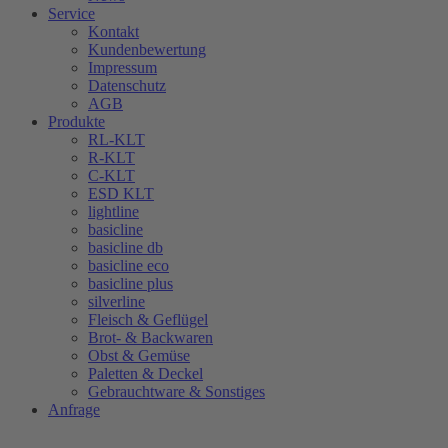
Service
Kontakt
Kundenbewertung
Impressum
Datenschutz
AGB
Produkte
RL-KLT
R-KLT
C-KLT
ESD KLT
lightline
basicline
basicline db
basicline eco
basicline plus
silverline
Fleisch & Geflügel
Brot- & Backwaren
Obst & Gemüse
Paletten & Deckel
Gebrauchtware & Sonstiges
Anfrage