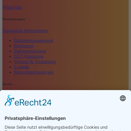
WhatsApp
Dienstleistungen
Navigation überspringen
Behältermanagement
Reinigung
Palettenreinigung
GLT-Reinigung
Verkauf & Vermietung
Logistik
Restschmutzanalysen
Service
Navigation überspringen
Kontakt
Kundenbewertung
Anfrage
Impressum
Datenschutz