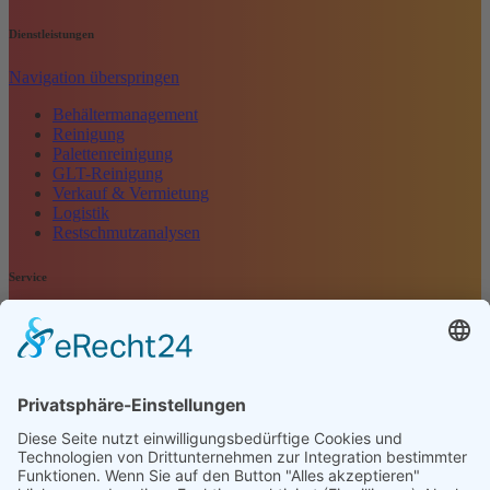
Dienstleistungen
Navigation überspringen
Behältermanagement
Reinigung
Palettenreinigung
GLT-Reinigung
Verkauf & Vermietung
Logistik
Restschmutzanalysen
Service
Navigation überspringen
Kontakt
Kundenbewertung
Anfrage
Impressum
Datenschutz
AGB