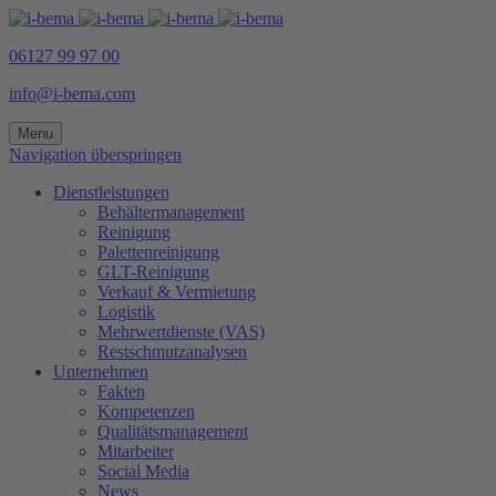
06127 99 97 00
info@i-bema.com
Menu
Navigation überspringen
Dienstleistungen
Behältermanagement
Reinigung
Palettenreinigung
GLT-Reinigung
Verkauf & Vermietung
Logistik
Mehrwertdienste (VAS)
Restschmutzanalysen
Unternehmen
Fakten
Kompetenzen
Qualitätsmanagement
Mitarbeiter
Social Media
News