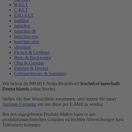
R-KLT
C-KLT
ESD KLT
lightline
basicline
basicline db
basicline eco
basicline plus
silverline
Fleisch & Geflügel
Brot- & Backwaren
Obst & Gemüse
Paletten & Deckel
Gebrauchtware & Sonstiges
Wir liefern ab 999,00 € Netto-Bestellwert
frachtfrei innerhalb
Deutschlands
(ohne Inseln).
Stellen Sie Ihre Wunschliste zusammen, und nutzen Sie unser
Anfrage-Formular
um uns diese per E-Mail zu senden.
Bei den angegebenen Produkt-Maßen kann es aus
produktionstechnischen Gründen zu leichten Abweichungen bzw.
Toleranzen kommen.