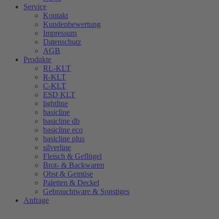
Service
Kontakt
Kundenbewertung
Impressum
Datenschutz
AGB
Produkte
RL-KLT
R-KLT
C-KLT
ESD KLT
lightline
basicline
basicline db
basicline eco
basicline plus
silverline
Fleisch & Geflügel
Brot- & Backwaren
Obst & Gemüse
Paletten & Deckel
Gebrauchtware & Sonstiges
Anfrage