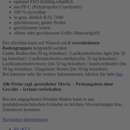
optional ESD-leitfähig erhältlich
aus PP-C (Polypropylen Copolymer)
100 % recycelbar
in grau, ähnlich RAL 7040
geschlossener, glatter Boden
geschlossene Seiten
offene oder geschlossene Griffe (Muschelgriff)
Der silverline kann auf Wunsch mit
6 verschiedenen
Bodengruppen
hergestellt werden:
Glatter Boden (bis 20 kg belastbar) / Laufkrankzboden light (bis 30
kg belastbar) / Laufkrankzboden medium (bis 35 kg belastbar) /
Laufkrankzboden heavy (bis 50 kg belastbar) / Sandwichboden (bis
50 kg belastbar) / Diagonaler Boden (bis 50 kg belastbar).
Bei Interesse oder für weitere Informationen, klicken Sie bitte
hier
.
Alle Preise zzgl. gesetzlicher MwSt. – Preisangaben ohne
Gewähr – Irrtum vorbehalten
Bei den angegebenen Produkt-Maßen kann es aus
produktionstechnischen Gründen zu leichten Abweichungen bzw.
Toleranzen kommen.
Navigation überspringen
RL-KLT