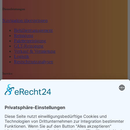
Dienstleistungen
Navigation überspringen
Behältermanagement
Reinigung
Palettenreinigung
GLT-Reinigung
Verkauf & Vermietung
Logistik
Restschmutzanalysen
Service
Navigation überspringen
Kontakt
Kundenbewertung
Anfrage
Impressum
Datenschutz
AGB