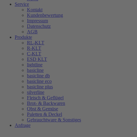
Service
Kontakt
Kundenbewertung
Impressum
Datenschutz
AGB
Produkte
RL-KLT
R-KLT
C-KLT
ESD KLT
lightline
basicline
basicline db
basicline eco
basicline plus
silverline
Fleisch & Geflügel
Brot- & Backwaren
Obst & Gemüse
Paletten & Deckel
Gebrauchtware & Sonstiges
Anfrage