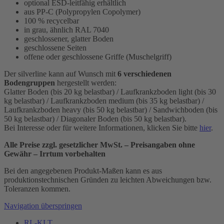
optional ESD-leitfähig erhältlich
aus PP-C (Polypropylen Copolymer)
100 % recycelbar
in grau, ähnlich RAL 7040
geschlossener, glatter Boden
geschlossene Seiten
offene oder geschlossene Griffe (Muschelgriff)
Der silverline kann auf Wunsch mit
6 verschiedenen
Bodengruppen
hergestellt werden:
Glatter Boden (bis 20 kg belastbar) / Laufkrankzboden light (bis 30
kg belastbar) / Laufkrankzboden medium (bis 35 kg belastbar) /
Laufkrankzboden heavy (bis 50 kg belastbar) / Sandwichboden (bis
50 kg belastbar) / Diagonaler Boden (bis 50 kg belastbar).
Bei Interesse oder für weitere Informationen, klicken Sie bitte
hier
.
Alle Preise zzgl. gesetzlicher MwSt. – Preisangaben ohne
Gewähr – Irrtum vorbehalten
Bei den angegebenen Produkt-Maßen kann es aus
produktionstechnischen Gründen zu leichten Abweichungen bzw.
Toleranzen kommen.
Navigation überspringen
RL-KLT