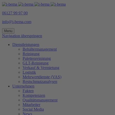
06127 99 97 00
info@i-bema.com
Menu
Navigation überspringen
Dienstleistungen
Behältermanagement
Reinigung
Palettenreinigung
GLT-Reinigung
Verkauf & Vermietung
Logistik
Mehrwertdienste (VAS)
Restschmutzanalysen
Unternehmen
Fakten
Kompetenzen
Qualitätsmanagement
Mitarbeiter
Social Media
News