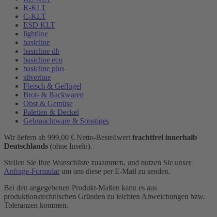
R-KLT
C-KLT
ESD KLT
lightline
basicline
basicline db
basicline eco
basicline plus
silverline
Fleisch & Geflügel
Brot- & Backwaren
Obst & Gemüse
Paletten & Deckel
Gebrauchtware & Sonstiges
Wir liefern ab 999,00 € Netto-Bestellwert
frachtfrei innerhalb
Deutschlands
(ohne Inseln).
Stellen Sie Ihre Wunschliste zusammen, und nutzen Sie unser
Anfrage-Formular
um uns diese per E-Mail zu senden.
Bei den angegebenen Produkt-Maßen kann es aus
produktionstechnischen Gründen zu leichten Abweichungen bzw.
Toleranzen kommen.