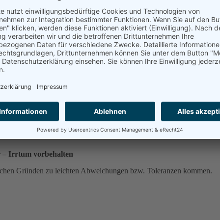
r – Irrtum vorbehalten
schen Gründen zu leichten Abweichungen bzw. Toleranzen kommen.