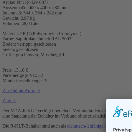
Artikel-Nr.: R6429-0877
Aussenmaße: 600 x 400 x 280 mm
Innenmaß: 544 x 364 x 242 mm
Gewicht: 2,97 kg
Volumen: 48,0 Liter
Material: PP-C (Polypropylen Copolymer)
Farbe: Saphirblau ähnlich RAL 5003
Boden: verrippt, geschlossen
Seiten: geschlossen
Griffe: geschlossen, Muschelgriff
Preis: 13,10 €
Packmenge je VE: 32
Mindestbestellmenge: 32
Zur Online-Anfrage
Zurück
Der VDA-R-KLT verfügt über einen Verbundboden am Außenrand des B
eine Stapelung der Behälter im Verbund ohne zusätzliche Sicherung d
Die R-KLT-Behälter sind auch als
elektrisch-leitfähige Ausführung i