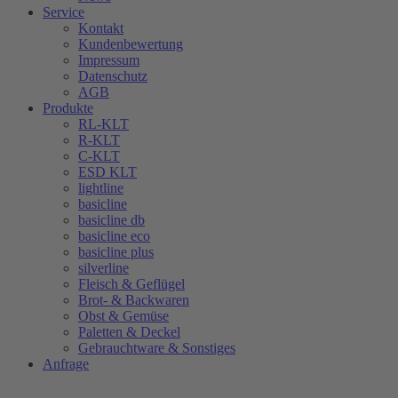
Service
Kontakt
Kundenbewertung
Impressum
Datenschutz
AGB
Produkte
RL-KLT
R-KLT
C-KLT
ESD KLT
lightline
basicline
basicline db
basicline eco
basicline plus
silverline
Fleisch & Geflügel
Brot- & Backwaren
Obst & Gemüse
Paletten & Deckel
Gebrauchtware & Sonstiges
Anfrage