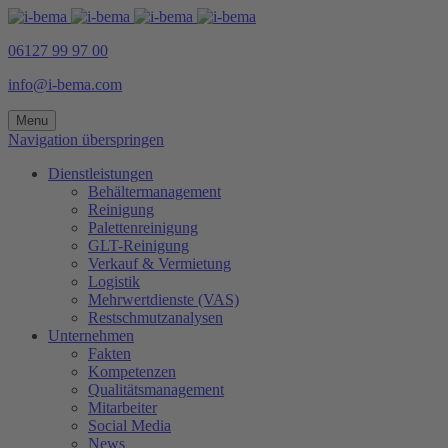
06127 99 97 00
info@i-bema.com
Menu
Navigation überspringen
Dienstleistungen
Behältermanagement
Reinigung
Palettenreinigung
GLT-Reinigung
Verkauf & Vermietung
Logistik
Mehrwertdienste (VAS)
Restschmutzanalysen
Unternehmen
Fakten
Kompetenzen
Qualitätsmanagement
Mitarbeiter
Social Media
News