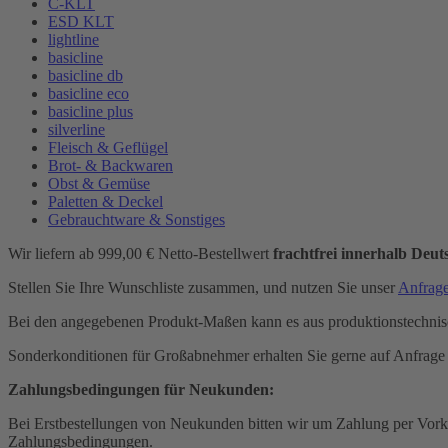
C-KLT
ESD KLT
lightline
basicline
basicline db
basicline eco
basicline plus
silverline
Fleisch & Geflügel
Brot- & Backwaren
Obst & Gemüse
Paletten & Deckel
Gebrauchtware & Sonstiges
Wir liefern ab 999,00 € Netto-Bestellwert
frachtfrei innerhalb Deut
Stellen Sie Ihre Wunschliste zusammen, und nutzen Sie unser
Anfrag
Bei den angegebenen Produkt-Maßen kann es aus produktionstechni
Sonderkonditionen für Großabnehmer erhalten Sie gerne auf Anfrage
Zahlungsbedingungen für Neukunden:
Bei Erstbestellungen von Neukunden bitten wir um Zahlung per Vorka
Zahlungsbedingungen.