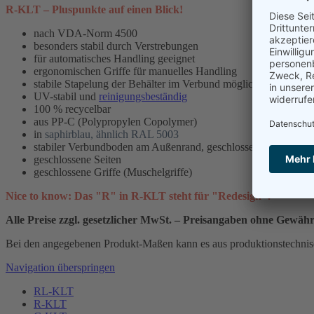
R-KLT – Pluspunkte auf einen Blick!
nach VDA-Norm 4500
besonders stabil durch Verstrebungen
für automatisches Handling geeignet
ergonomischen Griffe für manuelles Handling
stabile Stapelung der Behälter im Verbund möglich
UV-stabil und
reinigungsbeständig
100 % recycelbar
aus PP-C (Polypropylen Copolymer)
in
saphirblau, ähnlich RAL 5003
stabiler Verbundboden am Außenrand, geschlossen
geschlossene Seiten
geschlossene Griffe (Muschelgriffe)
Nice to know: Das "R" in R-KLT steht für "Redesign".
Alle Preise zzgl. gesetzlicher MwSt. – Preisangaben ohne Gewäh
Bei den angegebenen Produkt-Maßen kann es aus produktionstechni
Navigation überspringen
RL-KLT
R-KLT