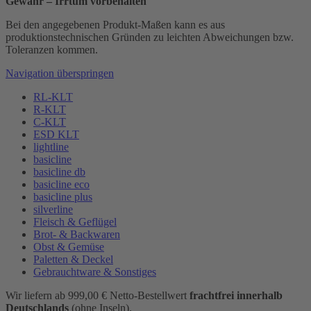
Gewähr – Irrtum vorbehalten
Bei den angegebenen Produkt-Maßen kann es aus
produktionstechnischen Gründen zu leichten Abweichungen bzw.
Toleranzen kommen.
Navigation überspringen
RL-KLT
R-KLT
C-KLT
ESD KLT
lightline
basicline
basicline db
basicline eco
basicline plus
silverline
Fleisch & Geflügel
Brot- & Backwaren
Obst & Gemüse
Paletten & Deckel
Gebrauchtware & Sonstiges
Wir liefern ab 999,00 € Netto-Bestellwert
frachtfrei innerhalb
Deutschlands
(ohne Inseln).