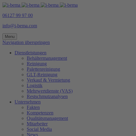
06127 99 97 00
info@i-bema.com
Menu
Navigation überspringen
Dienstleistungen
Behältermanagement
Reinigung
Palettenreinigung
GLT-Reinigung
Verkauf & Vermietung
Logistik
Mehrwertdienste (VAS)
Restschmutzanalysen
Unternehmen
Fakten
Kompetenzen
Qualitätsmanagement
Mitarbeiter
Social Media
News