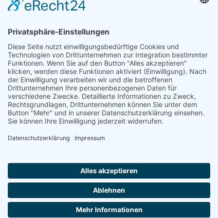
Kontakt
Kundenbewertung
Anfrage
Impressum
Datenschutz
AGB
Öffnungszeiten
Montag - Freitag
07:00 Uhr - 16:00 Uhr
Selbstverständlich sind wir ISO 9001 : 2015 zertifiziert und
betreiben aktives Qualitätsmanagement!
© 2026 i-bema GmbH |
Webdesign by DAG