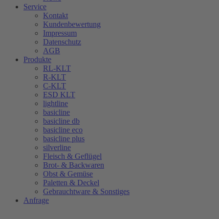
Service
Kontakt
Kundenbewertung
Impressum
Datenschutz
AGB
Produkte
RL-KLT
R-KLT
C-KLT
ESD KLT
lightline
basicline
basicline db
basicline eco
basicline plus
silverline
Fleisch & Geflügel
Brot- & Backwaren
Obst & Gemüse
Paletten & Deckel
Gebrauchtware & Sonstiges
Anfrage