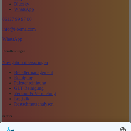
Bluesky
WhatsApp
06127 99 97 00
info@i-bema.com
WhatsApp
Dienstleistungen
Navigation überspringen
Behältermanagement
Reinigung
Palettenreinigung
GLT-Reinigung
Verkauf & Vermietung
Logistik
Restschmutzanalysen
Service
Navigation überspringen