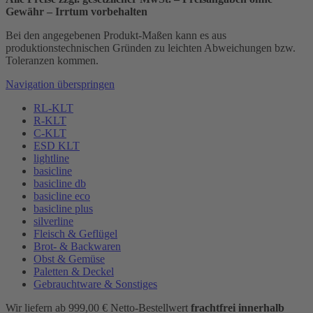
Gewähr – Irrtum vorbehalten
Bei den angegebenen Produkt-Maßen kann es aus
produktionstechnischen Gründen zu leichten Abweichungen bzw.
Toleranzen kommen.
Navigation überspringen
RL-KLT
R-KLT
C-KLT
ESD KLT
lightline
basicline
basicline db
basicline eco
basicline plus
silverline
Fleisch & Geflügel
Brot- & Backwaren
Obst & Gemüse
Paletten & Deckel
Gebrauchtware & Sonstiges
Wir liefern ab 999,00 € Netto-Bestellwert
frachtfrei innerhalb