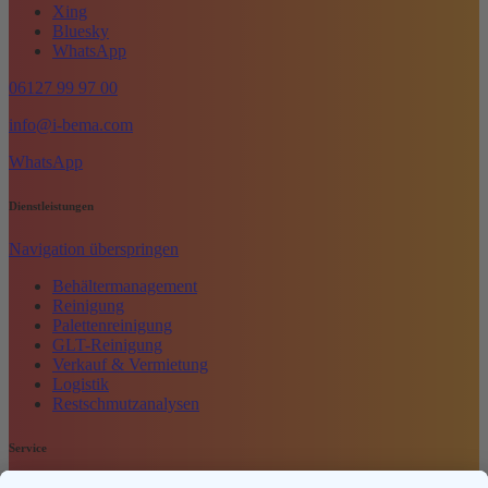
Xing
Bluesky
WhatsApp
06127 99 97 00
info@i-bema.com
WhatsApp
Dienstleistungen
Navigation überspringen
Behältermanagement
Reinigung
Palettenreinigung
GLT-Reinigung
Verkauf & Vermietung
Logistik
Restschmutzanalysen
Service