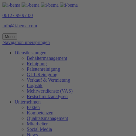
06127 99 97 00
info@i-bema.com
Menu
Navigation überspringen
Dienstleistungen
Behältermanagement
Reinigung
Palettenreinigung
GLT-Reinigung
Verkauf & Vermietung
Logistik
Mehrwertdienste (VAS)
Restschmutzanalysen
Unternehmen
Fakten
Kompetenzen
Qualitätsmanagement
Mitarbeiter
Social Media
News