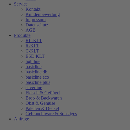
Service
Kontakt
Kundenbewertung
Impressum
Datenschutz
AGB
Produkte
RL-KLT
R-KLT
C-KLT
ESD KLT
lightline
basicline
basicline db
basicline eco
basicline plus
silverline
Fleisch & Geflügel
Brot- & Backwaren
Obst & Gemüse
Paletten & Deckel
Gebrauchtware & Sonstiges
Anfrage