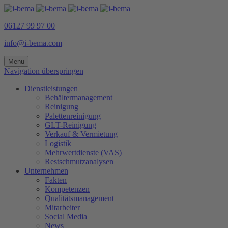
06127 99 97 00
info@i-bema.com
Menu
Navigation überspringen
Dienstleistungen
Behältermanagement
Reinigung
Palettenreinigung
GLT-Reinigung
Verkauf & Vermietung
Logistik
Mehrwertdienste (VAS)
Restschmutzanalysen
Unternehmen
Fakten
Kompetenzen
Qualitätsmanagement
Mitarbeiter
Social Media
News