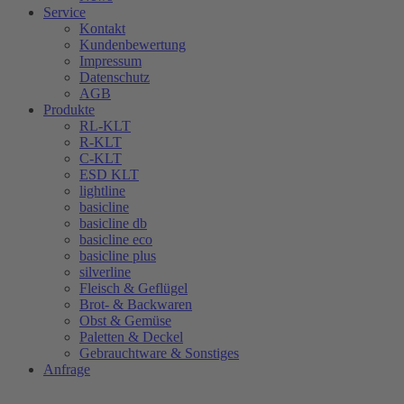
Service
Kontakt
Kundenbewertung
Impressum
Datenschutz
AGB
Produkte
RL-KLT
R-KLT
C-KLT
ESD KLT
lightline
basicline
basicline db
basicline eco
basicline plus
silverline
Fleisch & Geflügel
Brot- & Backwaren
Obst & Gemüse
Paletten & Deckel
Gebrauchtware & Sonstiges
Anfrage