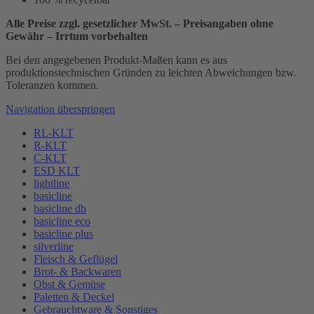
Alle Preise zzgl. gesetzlicher MwSt. – Preisangaben ohne
Gewähr – Irrtum vorbehalten
Bei den angegebenen Produkt-Maßen kann es aus
produktionstechnischen Gründen zu leichten Abweichungen bzw.
Toleranzen kommen.
Navigation überspringen
RL-KLT
R-KLT
C-KLT
ESD KLT
lightline
basicline
basicline db
basicline eco
basicline plus
silverline
Fleisch & Geflügel
Brot- & Backwaren
Obst & Gemüse
Paletten & Deckel
Gebrauchtware & Sonstiges