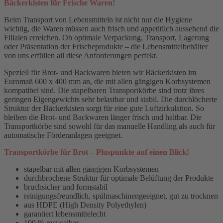
Bäckerkisten für Frische Waren!
Beim Transport von Lebensmitteln ist nicht nur die Hygiene
wichtig, die Waren müssen auch frisch und appetitlich aussehend die
Filialen erreichen. Ob optimale Verpackung, Transport, Lagerung
oder Präsentation der Frischeprodukte – die Lebensmittelbehälter
von uns erfüllen all diese Anforderungen perfekt.
Speziell für Brot- und Backwaren bieten wir Bäckerkisten im
Euromaß 600 x 400 mm an, die mit allen gängigen Korbsystemen
kompatibel sind. Die stapelbaren Transportkörbe sind trotz ihres
geringen Eigengewichts sehr belastbar und stabil. Die durchlöcherte
Struktur der Bäckerkisten sorgt für eine gute Luftzirkulation. So
bleiben die Brot- und Backwaren länger frisch und haltbar. Die
Transportkörbe sind sowohl für das manuelle Handling als auch für
automatische Förderanlagen geeignet.
Transportkörbe für Brot – Pluspunkte auf einen Blick!
stapelbar mit allen gängigen Korbsystemen
durchbrochene Struktur für optimale Belüftung der Produkte
bruchsicher und formstabil
reinigungsfreundlich, spülmaschinengeeignet, gut zu trocknen
aus HDPE (High Density Polyethylen)
garantiert lebensmittelecht
100 % recycelbar