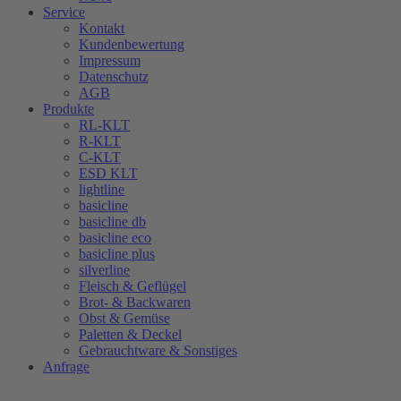
Service
Kontakt
Kundenbewertung
Impressum
Datenschutz
AGB
Produkte
RL-KLT
R-KLT
C-KLT
ESD KLT
lightline
basicline
basicline db
basicline eco
basicline plus
silverline
Fleisch & Geflügel
Brot- & Backwaren
Obst & Gemüse
Paletten & Deckel
Gebrauchtware & Sonstiges
Anfrage