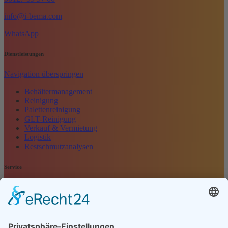
info@i-bema.com
WhatsApp
Dienstleistungen
Navigation überspringen
Behältermanagement
Reinigung
Palettenreinigung
GLT-Reinigung
Verkauf & Vermietung
Logistik
Restschmutzanalysen
Service
Navigation überspringen
Kontakt
Kundenbewertung
Anfrage