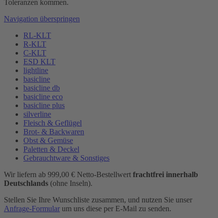
Toleranzen kommen.
Navigation überspringen
RL-KLT
R-KLT
C-KLT
ESD KLT
lightline
basicline
basicline db
basicline eco
basicline plus
silverline
Fleisch & Geflügel
Brot- & Backwaren
Obst & Gemüse
Paletten & Deckel
Gebrauchtware & Sonstiges
Wir liefern ab 999,00 € Netto-Bestellwert
frachtfrei innerhalb
Deutschlands
(ohne Inseln).
Stellen Sie Ihre Wunschliste zusammen, und nutzen Sie unser
Anfrage-Formular
um uns diese per E-Mail zu senden.