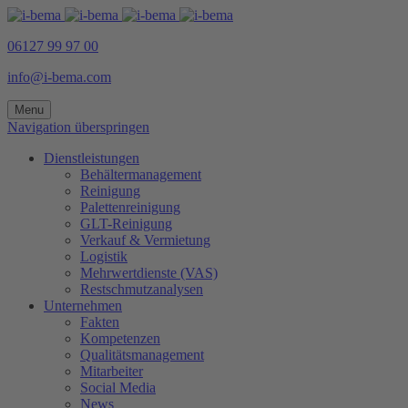
06127 99 97 00
info@i-bema.com
Menu
Navigation überspringen
Dienstleistungen
Behältermanagement
Reinigung
Palettenreinigung
GLT-Reinigung
Verkauf & Vermietung
Logistik
Mehrwertdienste (VAS)
Restschmutzanalysen
Unternehmen
Fakten
Kompetenzen
Qualitätsmanagement
Mitarbeiter
Social Media
News