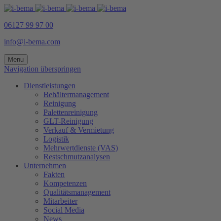
06127 99 97 00
info@i-bema.com
Menu
Navigation überspringen
Dienstleistungen
Behältermanagement
Reinigung
Palettenreinigung
GLT-Reinigung
Verkauf & Vermietung
Logistik
Mehrwertdienste (VAS)
Restschmutzanalysen
Unternehmen
Fakten
Kompetenzen
Qualitätsmanagement
Mitarbeiter
Social Media
News