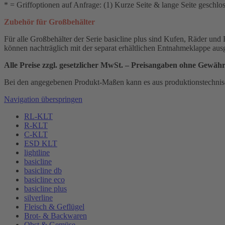
* = Griffoptionen auf Anfrage: (1) Kurze Seite & lange Seite geschlos
Zubehör für Großbehälter
Für alle Großbehälter der Serie basicline plus sind Kufen, Räder un
können nachträglich mit der separat erhältlichen Entnahmeklappe ausg
Alle Preise zzgl. gesetzlicher MwSt. – Preisangaben ohne Gewäh
Bei den angegebenen Produkt-Maßen kann es aus produktionstechni
Navigation überspringen
RL-KLT
R-KLT
C-KLT
ESD KLT
lightline
basicline
basicline db
basicline eco
basicline plus
silverline
Fleisch & Geflügel
Brot- & Backwaren
Obst & Gemüse