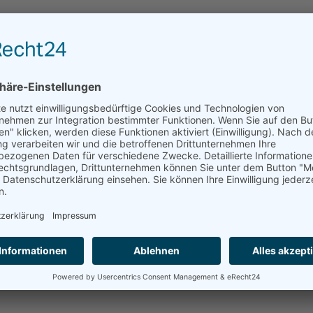
5 mm, 220 mm, 320 mm und 420 mm
Teilung)
zen Behälterseite
iffen*
gen Entnahmeöffnung oder einer stirnseitigen Entnahmeklappe