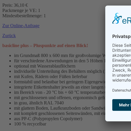
Preis: 36,10 €
Packmenge je VE: 1
Mindestbestellmenge: 1
Zur Online-Anfrage
Zurück
basicline plus – Pluspunkte auf einen Blick!
im Grundmaß 800 x 600 mm für großvolumige Waren
für verschiedene Anwendungen in den 5 Höhen 120 mm, 17
optional mit Wasserablauflöchern
individuelle Unterteilung des Behälters möglich (1/2- bis 1/16-
mit Kufen, Rädern oder Füßen lieferbar
formstabil und belastbar bei geringem Eigengewicht
integrierte Etikettenhalter jeweils an einer langen und einer kur
im Bereich von - 20 °C bis + 60 °C temperaturbeständig
mit geschlossenen und offenen, ergonomisch geformten Handgr
in grau, ähnlich RAL 7040
mit glattem Boden, Laufkranzboden oder Sandwichboden
mit komplett geschlossenen Seitenwänden, mit einer stirnseiti
aus PP-C (Polypropylen Copolymer)
100 % recycelbar