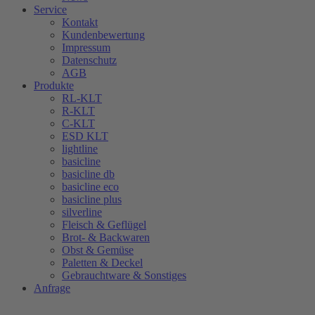
Service
Kontakt
Kundenbewertung
Impressum
Datenschutz
AGB
Produkte
RL-KLT
R-KLT
C-KLT
ESD KLT
lightline
basicline
basicline db
basicline eco
basicline plus
silverline
Fleisch & Geflügel
Brot- & Backwaren
Obst & Gemüse
Paletten & Deckel
Gebrauchtware & Sonstiges
Anfrage