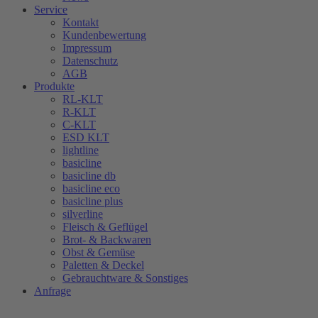
Service
Kontakt
Kundenbewertung
Impressum
Datenschutz
AGB
Produkte
RL-KLT
R-KLT
C-KLT
ESD KLT
lightline
basicline
basicline db
basicline eco
basicline plus
silverline
Fleisch & Geflügel
Brot- & Backwaren
Obst & Gemüse
Paletten & Deckel
Gebrauchtware & Sonstiges
Anfrage