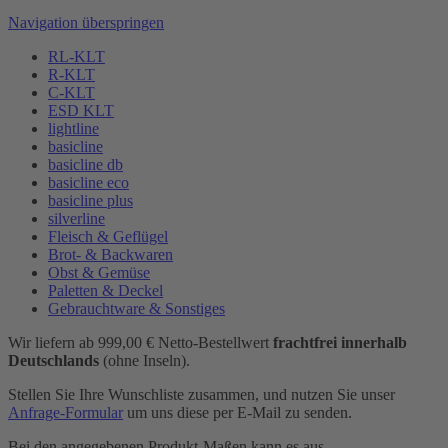
Navigation überspringen
RL-KLT
R-KLT
C-KLT
ESD KLT
lightline
basicline
basicline db
basicline eco
basicline plus
silverline
Fleisch & Geflügel
Brot- & Backwaren
Obst & Gemüse
Paletten & Deckel
Gebrauchtware & Sonstiges
Wir liefern ab 999,00 € Netto-Bestellwert
frachtfrei innerhalb
Deutschlands
(ohne Inseln).
Stellen Sie Ihre Wunschliste zusammen, und nutzen Sie unser
Anfrage-Formular
um uns diese per E-Mail zu senden.
Bei den angegebenen Produkt-Maßen kann es aus