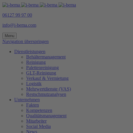
06127 99 97 00
info@i-bema.com
Menu
Navigation überspringen
Dienstleistungen
Behältermanagement
Reinigung
Palettenreinigung
GLT-Reinigung
Verkauf & Vermietung
Logistik
Mehrwertdienste (VAS)
Restschmutzanalysen
Unternehmen
Fakten
Kompetenzen
Qualitätsmanagement
Mitarbeiter
Social Media
News