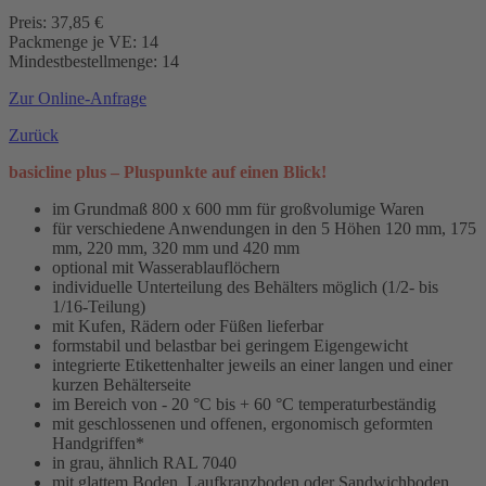
Preis: 37,85 €
Packmenge je VE: 14
Mindestbestellmenge: 14
Zur Online-Anfrage
Zurück
basicline plus – Pluspunkte auf einen Blick!
im Grundmaß 800 x 600 mm für großvolumige Waren
für verschiedene Anwendungen in den 5 Höhen 120 mm, 175
mm, 220 mm, 320 mm und 420 mm
optional mit Wasserablauflöchern
individuelle Unterteilung des Behälters möglich (1/2- bis
1/16-Teilung)
mit Kufen, Rädern oder Füßen lieferbar
formstabil und belastbar bei geringem Eigengewicht
integrierte Etikettenhalter jeweils an einer langen und einer
kurzen Behälterseite
im Bereich von - 20 °C bis + 60 °C temperaturbeständig
mit geschlossenen und offenen, ergonomisch geformten
Handgriffen*
in grau, ähnlich RAL 7040
mit glattem Boden, Laufkranzboden oder Sandwichboden