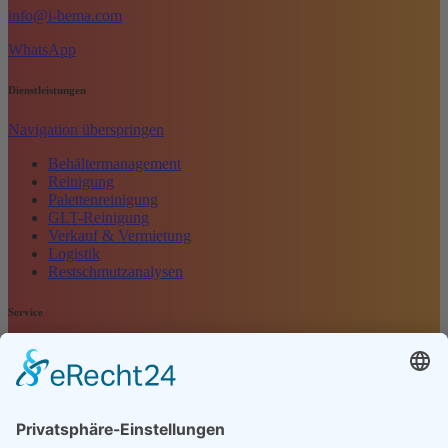
info@i-bema.com
WhatsApp
Dienstleistungen
Navigation überspringen
Behältermanagement
Reinigung
Palettenreinigung
GLT-Reinigung
Verkauf & Vermietung
Logistik
Restschmutzanalysen
Service
Navigation überspringen
Kontakt
Kundenbewertung
Anfrage
Impressum