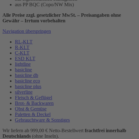
aus PP BQC (Copo/NW Mix)
Alle Preise zzgl. gesetzlicher MwSt. – Preisangaben ohne
Gewähr – Irrtum vorbehalten
Navigation überspringen
RL-KLT
R-KLT
C-KLT
ESD KLT
lightline
basicline
basicline db
basicline eco
basicline plus
silverline
Fleisch & Geflügel
Brot- & Backwaren
Obst & Gemüse
Paletten & Deckel
Gebrauchtware & Sonstiges
Wir liefern ab 999,00 € Netto-Bestellwert
frachtfrei innerhalb
Deutschlands
(ohne Inseln).