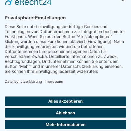
Kontakt
Kundenbewertung
Anfrage
Impressum
Datenschutz
AGB
Öffnungszeiten
Montag - Freitag
07:00 Uhr - 16:00 Uhr
Selbstverständlich sind wir ISO 9001 : 2015 zertifiziert und
betreiben aktives Qualitätsmanagement!
© 2026 i-bema GmbH |
Webdesign by DAG