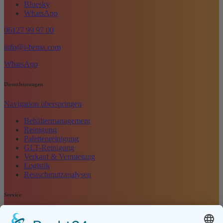
Bluesky
WhatsApp
06127 99 97 00
info@i-bema.com
WhatsApp
Dienstleistungen
Navigation überspringen
Behältermanagement
Reinigung
Palettenreinigung
GLT-Reinigung
Verkauf & Vermietung
Logistik
Restschmutzanalysen
Service
Navigation überspringen