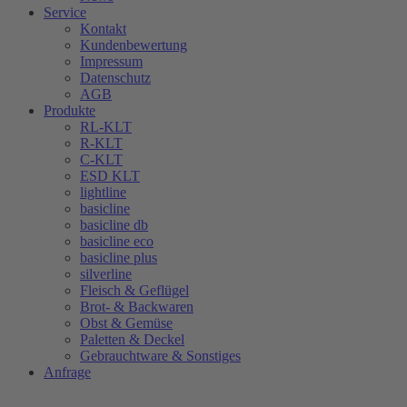
Service
Kontakt
Kundenbewertung
Impressum
Datenschutz
AGB
Produkte
RL-KLT
R-KLT
C-KLT
ESD KLT
lightline
basicline
basicline db
basicline eco
basicline plus
silverline
Fleisch & Geflügel
Brot- & Backwaren
Obst & Gemüse
Paletten & Deckel
Gebrauchtware & Sonstiges
Anfrage