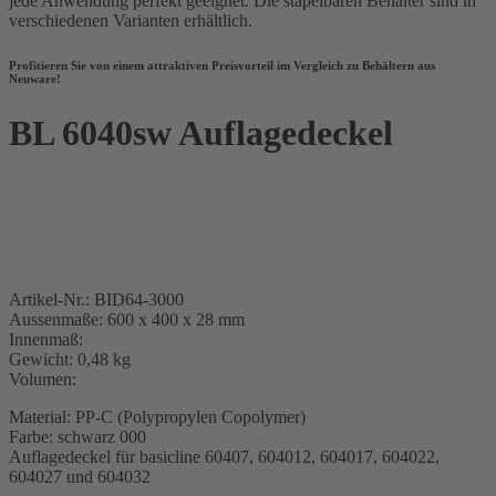
jede Anwendung perfekt geeignet. Die stapelbaren Behälter sind in
verschiedenen Varianten erhältlich.
Profitieren Sie von einem attraktiven Preisvorteil im Vergleich zu Behältern aus
Neuware!
BL 6040sw Auflagedeckel
Artikel-Nr.: BID64-3000
Aussenmaße: 600 x 400 x 28 mm
Innenmaß:
Gewicht: 0,48 kg
Volumen:
Material: PP-C (Polypropylen Copolymer)
Farbe: schwarz 000
Auflagedeckel für basicline 60407, 604012, 604017, 604022,
604027 und 604032