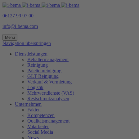
06127 99 97 00
info@i-bema.com
Menu
Navigation überspringen
Dienstleistungen
Behältermanagement
Reinigung
Palettenreinigung
GLT-Reinigung
Verkauf & Vermietung
Logistik
Mehrwertdienste (VAS)
Restschmutzanalysen
Unternehmen
Fakten
Kompetenzen
Qualitätsmanagement
Mitarbeiter
Social Media
News