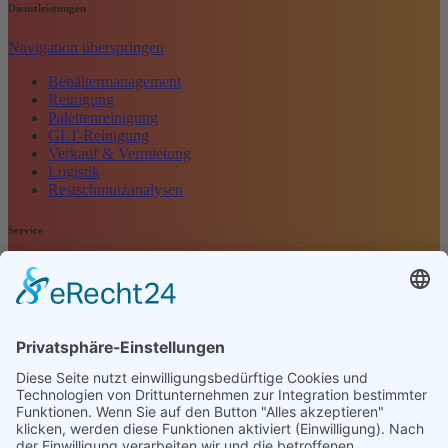
Dienstleistungen
Navigation überspringen
Behältermanagement
Reinigung
Palettenreinigung
GLT-Reinigung
Verkauf & Vermietung
Logistik
Restschmutzanalysen
Service
Navigation überspringen
Kontakt
Kundenbewertung
Anfrage
Impressum
Datenschutz
AGB
Öffnungszeiten