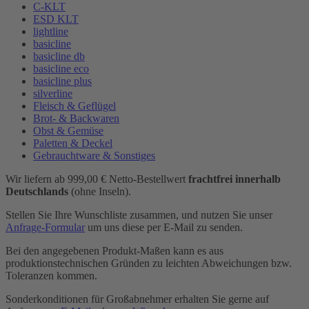
C-KLT
ESD KLT
lightline
basicline
basicline db
basicline eco
basicline plus
silverline
Fleisch & Geflügel
Brot- & Backwaren
Obst & Gemüse
Paletten & Deckel
Gebrauchtware & Sonstiges
Wir liefern ab 999,00 € Netto-Bestellwert
frachtfrei innerhalb
Deutschlands
(ohne Inseln).
Stellen Sie Ihre Wunschliste zusammen, und nutzen Sie unser
Anfrage-Formular
um uns diese per E-Mail zu senden.
Bei den angegebenen Produkt-Maßen kann es aus
produktionstechnischen Gründen zu leichten Abweichungen bzw.
Toleranzen kommen.
Sonderkonditionen für Großabnehmer erhalten Sie gerne auf