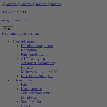
06127 99 97 00
info@i-bema.com
Menu
Navigation überspringen
Dienstleistungen
Behältermanagement
Reinigung
Palettenreinigung
GLT-Reinigung
Verkauf & Vermietung
Logistik
Mehrwertdienste (VAS)
Restschmutzanalysen
Unternehmen
Fakten
Kompetenzen
Qualitätsmanagement
Mitarbeiter
Social Media
News