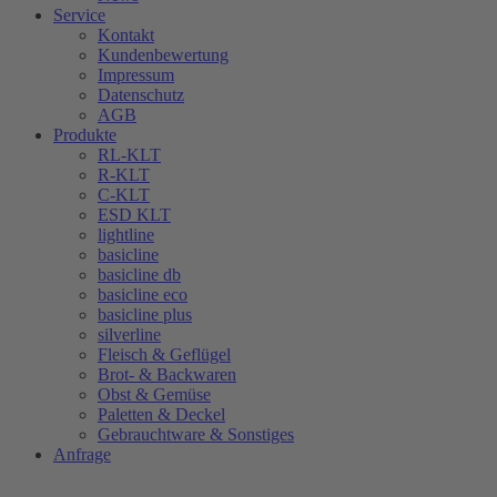
Service
Kontakt
Kundenbewertung
Impressum
Datenschutz
AGB
Produkte
RL-KLT
R-KLT
C-KLT
ESD KLT
lightline
basicline
basicline db
basicline eco
basicline plus
silverline
Fleisch & Geflügel
Brot- & Backwaren
Obst & Gemüse
Paletten & Deckel
Gebrauchtware & Sonstiges
Anfrage