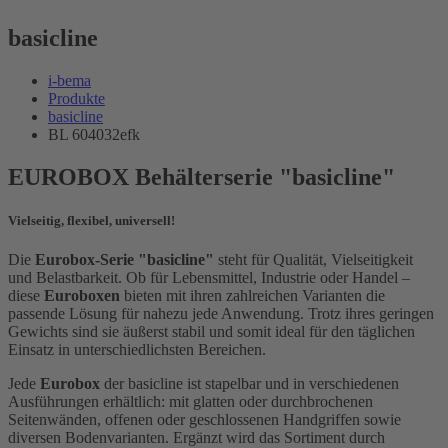
basicline
i-bema
Produkte
basicline
BL 604032efk
EUROBOX Behälterserie "basicline"
Vielseitig, flexibel, universell!
Die
Eurobox-Serie "basicline"
steht für Qualität, Vielseitigkeit
und Belastbarkeit. Ob für Lebensmittel, Industrie oder Handel –
diese
Euroboxen
bieten mit ihren zahlreichen Varianten die
passende Lösung für nahezu jede Anwendung. Trotz ihres geringen
Gewichts sind sie äußerst stabil und somit ideal für den täglichen
Einsatz in unterschiedlichsten Bereichen.
Jede
Eurobox
der basicline ist stapelbar und in verschiedenen
Ausführungen erhältlich: mit glatten oder durchbrochenen
Seitenwänden, offenen oder geschlossenen Handgriffen sowie
diversen Bodenvarianten. Ergänzt wird das Sortiment durch