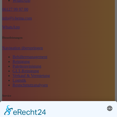
WhatsApp
06127 99 97 00
info@i-bema.com
WhatsApp
Dienstleistungen
Navigation überspringen
Behältermanagement
Reinigung
Palettenreinigung
GLT-Reinigung
Verkauf & Vermietung
Logistik
Restschmutzanalysen
Service
Navigation überspringen
Kontakt