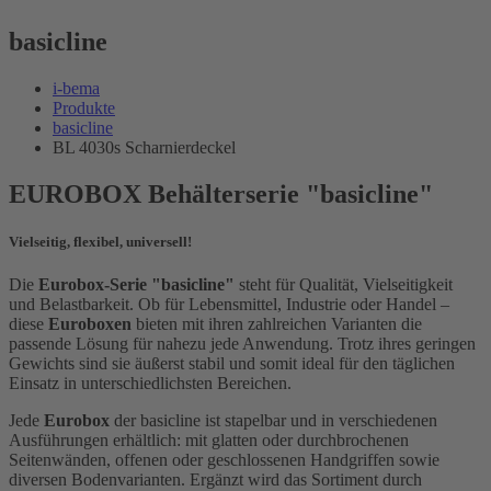
basicline
i-bema
Produkte
basicline
BL 4030s Scharnierdeckel
EUROBOX Behälterserie "basicline"
Vielseitig, flexibel, universell!
Die
Eurobox-Serie "basicline"
steht für Qualität, Vielseitigkeit
und Belastbarkeit. Ob für Lebensmittel, Industrie oder Handel –
diese
Euroboxen
bieten mit ihren zahlreichen Varianten die
passende Lösung für nahezu jede Anwendung. Trotz ihres geringen
Gewichts sind sie äußerst stabil und somit ideal für den täglichen
Einsatz in unterschiedlichsten Bereichen.
Jede
Eurobox
der basicline ist stapelbar und in verschiedenen
Ausführungen erhältlich: mit glatten oder durchbrochenen
Seitenwänden, offenen oder geschlossenen Handgriffen sowie
diversen Bodenvarianten. Ergänzt wird das Sortiment durch