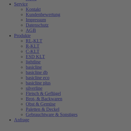
Service
Kontakt
Kundenbewertung
Impressum
Datenschutz
AGB
Produkte
RL-KLT
R-KLT
C-KLT
ESD KLT
lightline
basicline
basicline db
basicline eco
basicline plus
silverline
Fleisch & Geflügel
Brot- & Backwaren
Obst & Gemüse
Paletten & Deckel
Gebrauchtware & Sonstiges
Anfrage