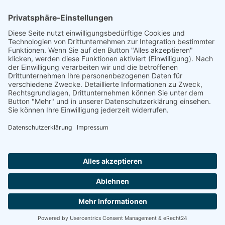
Kundenbewertung
Anfrage
Impressum
Datenschutz
AGB
Öffnungszeiten
Montag - Freitag
07:00 Uhr - 16:00 Uhr
Selbstverständlich sind wir ISO 9001 : 2015 zertifiziert und
betreiben aktives Qualitätsmanagement!
© 2026 i-bema GmbH |
Webdesign by DAG