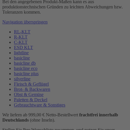
Bei den angegebenen Produkt-Maßen kann es aus
produktionstechnischen Gründen zu leichten Abweichungen bzw.
Toleranzen kommen.
Navigation überspringen
RL-KLT
R-KLT
C-KLT
ESD KLT
lightline
basicline
basicline db
basicline eco
basicline plus
silverline
Fleisch & Geflügel
Brot- & Backwaren
Obst & Gemüse
Paletten & Deckel
Gebrauchtware & Sonstiges
Wir liefern ab 999,00 € Netto-Bestellwert
frachtfrei innerhalb
Deutschlands
(ohne Inseln).
Stellen Sie Ihre Wunschliste zusammen, und nutzen Sie unser