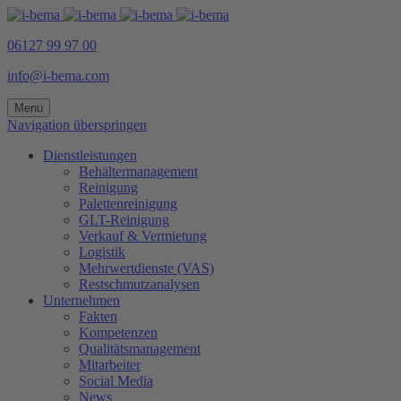
06127 99 97 00
info@i-bema.com
Menu
Navigation überspringen
Dienstleistungen
Behältermanagement
Reinigung
Palettenreinigung
GLT-Reinigung
Verkauf & Vermietung
Logistik
Mehrwertdienste (VAS)
Restschmutzanalysen
Unternehmen
Fakten
Kompetenzen
Qualitätsmanagement
Mitarbeiter
Social Media
News