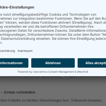
0 mm und 600 x 400 mm
ik
et
r geschlossen (Muschelgriff)
hergestellt werden:
Wasserablauflöchern (bis 20 kg belastbar) / Verrippter, durchbrochener 
r – Irrtum vorbehalten
schen Gründen zu leichten Abweichungen bzw. Toleranzen kommen.