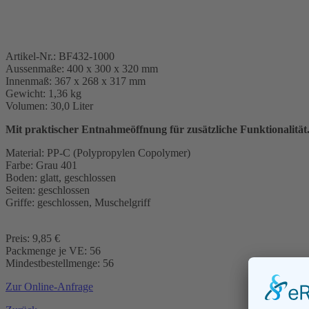
Artikel-Nr.: BF432-1000
Aussenmaße: 400 x 300 x 320 mm
Innenmaß: 367 x 268 x 317 mm
Gewicht: 1,36 kg
Volumen: 30,0 Liter
Mit praktischer Entnahmeöffnung für zusätzliche Funktionalität
Material: PP-C (Polypropylen Copolymer)
Farbe: Grau 401
Boden: glatt, geschlossen
Seiten: geschlossen
Griffe: geschlossen, Muschelgriff
Preis: 9,85 €
Packmenge je VE: 56
Mindestbestellmenge: 56
Zur Online-Anfrage