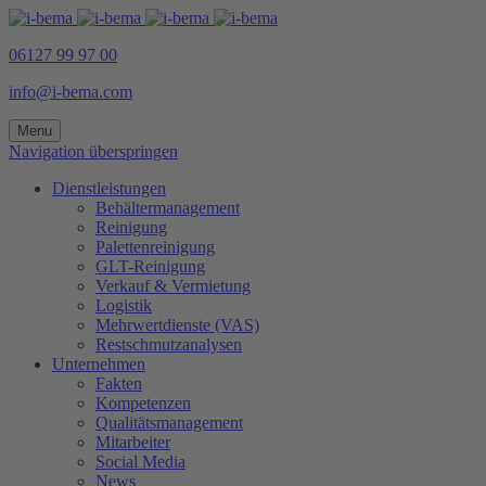
06127 99 97 00
info@i-bema.com
Menu
Navigation überspringen
Dienstleistungen
Behältermanagement
Reinigung
Palettenreinigung
GLT-Reinigung
Verkauf & Vermietung
Logistik
Mehrwertdienste (VAS)
Restschmutzanalysen
Unternehmen
Fakten
Kompetenzen
Qualitätsmanagement
Mitarbeiter
Social Media
News