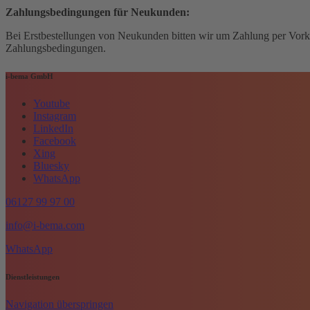
Zahlungsbedingungen für Neukunden:
Bei Erstbestellungen von Neukunden bitten wir um Zahlung per Vorka
Zahlungsbedingungen.
i-bema GmbH
Youtube
Instagram
LinkedIn
Facebook
Xing
Bluesky
WhatsApp
06127 99 97 00
info@i-bema.com
WhatsApp
Dienstleistungen
Navigation überspringen