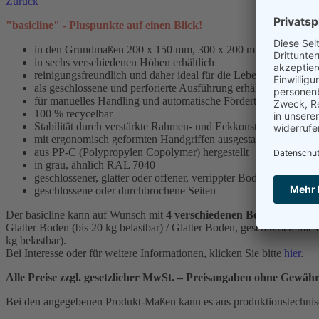
Zurück
"basicline" - Pluspunkte auf einen Blick!
in den Grundmaßen 200 x 150 mm, 300 x 200 mm, 400 x 30
in sechs verschiedenen Höhen erhältlich
reinigungsfreundlich und daher ideal für die Lebensmittellogist
als geschlossene und perforierte Ausführung erhältlich
für manuelles Handling und automatische Fördertechnik geeign
100 % recycelbar
Stabilität durch verstärkte Rahmen- und Eckkonstruktion
mit ergonomisch geformten Handgriffen ausgestattet, offen ode
aus PP-C (Polypropylen Copolymer) hergestellt
in grau, ähnlich RAL 7040
geschlossener, glatter oder offener, verrippter Boden
geschlossene oder durchbrochene Seiten
Der basicline kann auf Wunsch mit
4 verschiedenen Bodengruppen
Glatter Boden (bis 20 kg belastbar) / Glatter Boden, geschlossen mit 
kg belastbar).
Bei Interesse oder für weitere Informationen, klicken Sie bitte
hier
.
Alle Preise zzgl. gesetzlicher MwSt. – Preisangaben ohne Gewäh
Bei den angegebenen Produkt-Maßen kann es aus produktionstechni