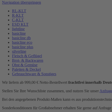
Navigation überspringen
RL-KLT
R-KLT
C-KLT
ESD KLT
lightline
basicline
basicline db
basicline eco
basicline plus
silverline
Fleisch & Geflügel
Brot- & Backwaren
Obst & Gemüse
Paletten & Deckel
Gebrauchtware & Sonstiges
Wir liefern ab 999,00 € Netto-Bestellwert
frachtfrei innerhalb Deut
Stellen Sie Ihre Wunschliste zusammen, und nutzen Sie unser
Anfrag
Bei den angegebenen Produkt-Maßen kann es aus produktionstechni
Sonderkonditionen für Großabnehmer erhalten Sie gerne auf Anfrage