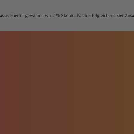
sse. Hierfür gewähren wir 2 % Skonto. Nach erfolgreicher erster Zusam