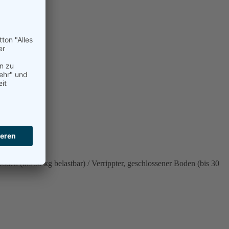
Boden (bis 30 kg belastbar) / Verrippter, geschlossener Boden (bis 30