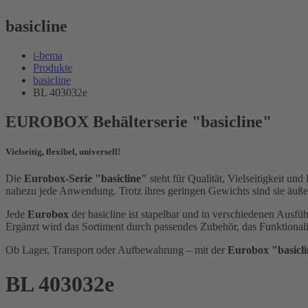
basicline
i-bema
Produkte
basicline
BL 403032e
EUROBOX Behälterserie "basicline"
Vielseitig, flexibel, universell!
Die
Eurobox-Serie "basicline"
steht für Qualität, Vielseitigkeit un
nahezu jede Anwendung. Trotz ihres geringen Gewichts sind sie äußerst
Jede
Eurobox
der basicline ist stapelbar und in verschiedenen Ausf
Ergänzt wird das Sortiment durch passendes Zubehör, das Funktionalit
Ob Lager, Transport oder Aufbewahrung – mit der
Eurobox "basicl
BL 403032e