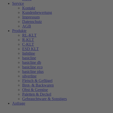
Service
Kontakt
Kundenbewertung
Impressum
Datenschutz
AGB
Produkte
RL-KLT
R-KLT
C-KLT
ESD KLT
lightline
basicline
basicline db
basicline eco
basicline plus
silverline
Fleisch & Geflügel
Brot- & Backwaren
Obst & Gemüse
Paletten & Deckel
Gebrauchtware & Sonstiges
Anfrage