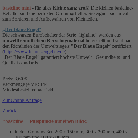
basicline mini
- für alles Kleine ganz groß!
Die kleinen basicline-
Behälter sind die perfekten Ordnungshelfer. Sie eignen sich ideal
zum Sortieren und Aufbewahren von Kleinteilen.
„Der blaue Engel“
Die schwarzen Eurobehälter der Serie „lightline“ werden aus
umweltfreundlichem Recyclingmaterial
hergestellt und sind nach
den Richtlinien des Umweltsiegels
"Der Blaue Engel“
zertifiziert
(
https://www.blauer-engel.de/de
).
„Der Blaue Engel“ garantiert höchste Umwelt-, Gesundheits- und
Qualitätsstandards.
Preis: 3,60 €
Packmenge je VE: 144
Mindestbestellmenge: 144
Zur Online-Anfrage
Zurück
"basicline" - Pluspunkte auf einen Blick!
in den Grundmaßen 200 x 150 mm, 300 x 200 mm, 400 x
300 mm und 600 x 400 mm