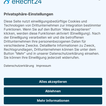
Kontakt
Kundenbewertung
Anfrage
Impressum
Datenschutz
AGB
Öffnungszeiten
Montag - Freitag
07:00 Uhr - 16:00 Uhr
Selbstverständlich sind wir ISO 9001 : 2015 zertifiziert und
betreiben aktives Qualitätsmanagement!
© 2026 i-bema GmbH |
Webdesign by DAG