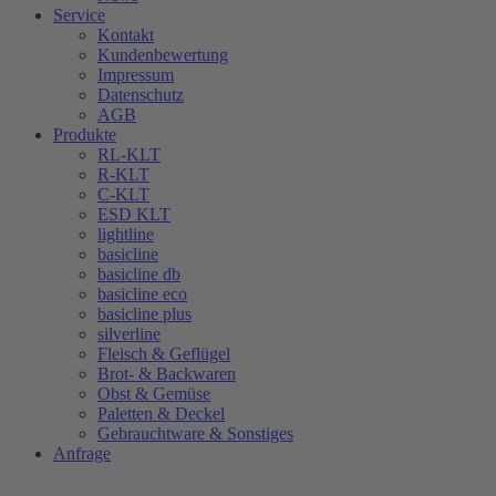
Service
Kontakt
Kundenbewertung
Impressum
Datenschutz
AGB
Produkte
RL-KLT
R-KLT
C-KLT
ESD KLT
lightline
basicline
basicline db
basicline eco
basicline plus
silverline
Fleisch & Geflügel
Brot- & Backwaren
Obst & Gemüse
Paletten & Deckel
Gebrauchtware & Sonstiges
Anfrage