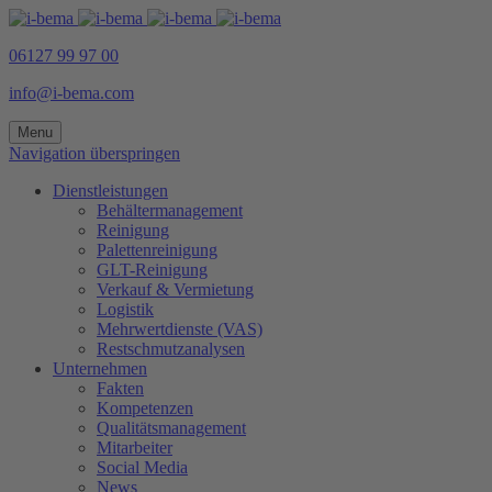
06127 99 97 00
info@i-bema.com
Menu
Navigation überspringen
Dienstleistungen
Behältermanagement
Reinigung
Palettenreinigung
GLT-Reinigung
Verkauf & Vermietung
Logistik
Mehrwertdienste (VAS)
Restschmutzanalysen
Unternehmen
Fakten
Kompetenzen
Qualitätsmanagement
Mitarbeiter
Social Media
News