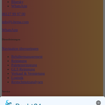
Bluesky
WhatsApp
06127 99 97 00
info@i-bema.com
WhatsApp
Dienstleistungen
Navigation überspringen
Behältermanagement
Reinigung
Palettenreinigung
GLT-Reinigung
Verkauf & Vermietung
Logistik
Restschmutzanalysen
Service
Navigation überspringen