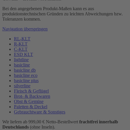
Bei den angegebenen Produkt-Maßen kann es aus
produktionstechnischen Gründen zu leichten Abweichungen bzw.
Toleranzen kommen.
Navigation überspringen
RL-KLT
R-KLT
C-KLT
ESD KLT
lightline
basicline
basicline db
basicline eco
basicline plus
silverline
Fleisch & Geflügel
Brot- & Backwaren
Obst & Gemüse
Paletten & Deckel
Gebrauchtware & Sonstiges
Wir liefern ab 999,00 € Netto-Bestellwert
frachtfrei innerhalb
Deutschlands
(ohne Inseln).