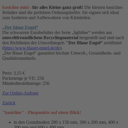
basicline mini
- für alles Kleine ganz groß!
Die kleinen basicline-
Behälter sind die perfekten Ordnungshelfer. Sie eignen sich ideal
zum Sortieren und Aufbewahren von Kleinteilen.
„Der blaue Engel“
Die schwarzen Eurobehälter der Serie „lightline“ werden aus
umweltfreundlichem Recyclingmaterial
hergestellt und sind nach
den Richtlinien des Umweltsiegels
"Der Blaue Engel“
zertifiziert
(
https://www.blauer-engel.de/de
).
„Der Blaue Engel“ garantiert höchste Umwelt-, Gesundheits- und
Qualitätsstandards.
Preis: 3,15 €
Packmenge je VE: 256
Mindestbestellmenge: 256
Zur Online-Anfrage
Zurück
"basicline" - Pluspunkte auf einen Blick!
in den Grundmaßen 200 x 150 mm, 300 x 200 mm, 400 x
300 mm und 600 x 400 mm