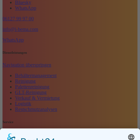
Bluesky
WhatsApp
06127 99 97 00
info@i-bema.com
WhatsApp
Dienstleistungen
Navigation überspringen
Behältermanagement
Reinigung
Palettenreinigung
GLT-Reinigung
Verkauf & Vermietung
Logistik
Restschmutzanalysen
Service
Navigation überspringen