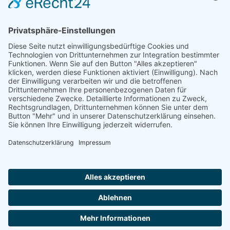
Kontakt
Kundenbewertung
Anfrage
Impressum
Datenschutz
AGB
Öffnungszeiten
Montag - Freitag
07:00 Uhr - 16:00 Uhr
Selbstverständlich sind wir ISO 9001 : 2015 zertifiziert und
betreiben aktives Qualitätsmanagement!
© 2026 i-bema GmbH |
Webdesign by DAG