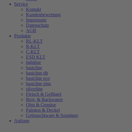
Service
Kontakt
Kundenbewertung
Impressum
Datenschutz
AGB
Produkte
RL-KLT
R-KLT
C-KLT
ESD KLT
lightline
basicline
basicline db
basicline eco
basicline plus
silverline
Fleisch & Geflügel
Brot- & Backwaren
Obst & Gemüse
Paletten & Deckel
Gebrauchtware & Sonstiges
Anfrage