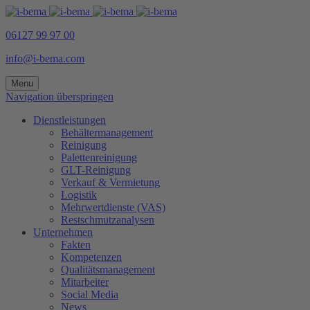
06127 99 97 00
info@i-bema.com
Menu
Navigation überspringen
Dienstleistungen
Behältermanagement
Reinigung
Palettenreinigung
GLT-Reinigung
Verkauf & Vermietung
Logistik
Mehrwertdienste (VAS)
Restschmutzanalysen
Unternehmen
Fakten
Kompetenzen
Qualitätsmanagement
Mitarbeiter
Social Media
News