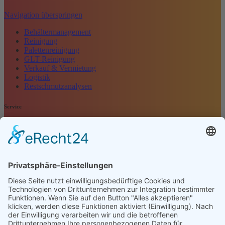
Navigation überspringen
Behältermanagement
Reinigung
Palettenreinigung
GLT-Reinigung
Verkauf & Vermietung
Logistik
Restschmutzanalysen
Service
Navigation überspringen
Kontakt
Kundenbewertung
Anfrage
Impressum
Datenschutz
AGB
Öffnungszeiten