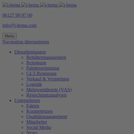
06127 99 97 00
info@i-bema.com
Menu
Navigation überspringen
Dienstleistungen
Behältermanagement
Reinigung
Palettenreinigung
GLT-Reinigung
Verkauf & Vermietung
Logistik
Mehrwertdienste (VAS)
Restschmutzanalysen
Unternehmen
Fakten
Kompetenzen
Qualitätsmanagement
Mitarbeiter
Social Media
News