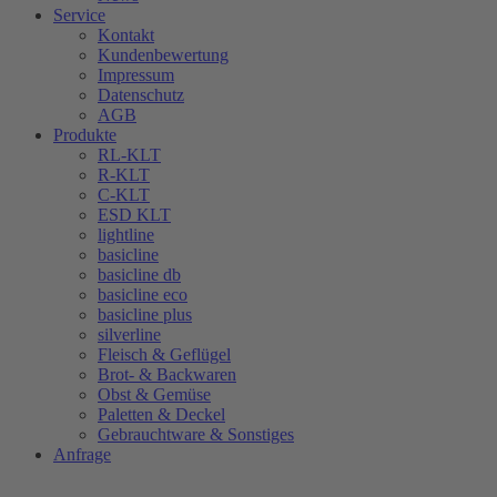
Service
Kontakt
Kundenbewertung
Impressum
Datenschutz
AGB
Produkte
RL-KLT
R-KLT
C-KLT
ESD KLT
lightline
basicline
basicline db
basicline eco
basicline plus
silverline
Fleisch & Geflügel
Brot- & Backwaren
Obst & Gemüse
Paletten & Deckel
Gebrauchtware & Sonstiges
Anfrage