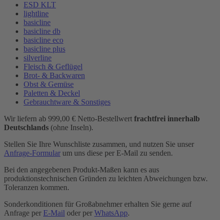
ESD KLT
lightline
basicline
basicline db
basicline eco
basicline plus
silverline
Fleisch & Geflügel
Brot- & Backwaren
Obst & Gemüse
Paletten & Deckel
Gebrauchtware & Sonstiges
Wir liefern ab 999,00 € Netto-Bestellwert
frachtfrei innerhalb
Deutschlands
(ohne Inseln).
Stellen Sie Ihre Wunschliste zusammen, und nutzen Sie unser
Anfrage-Formular
um uns diese per E-Mail zu senden.
Bei den angegebenen Produkt-Maßen kann es aus
produktionstechnischen Gründen zu leichten Abweichungen bzw.
Toleranzen kommen.
Sonderkonditionen für Großabnehmer erhalten Sie gerne auf
Anfrage per
E-Mail
oder per
WhatsApp
.