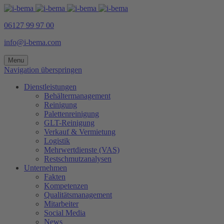
06127 99 97 00
info@i-bema.com
Menu
Navigation überspringen
Dienstleistungen
Behältermanagement
Reinigung
Palettenreinigung
GLT-Reinigung
Verkauf & Vermietung
Logistik
Mehrwertdienste (VAS)
Restschmutzanalysen
Unternehmen
Fakten
Kompetenzen
Qualitätsmanagement
Mitarbeiter
Social Media
News