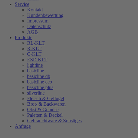
Service
Kontakt
Kundenbewertung
Impressum
Datenschutz
AGB
Produkte
RL-KLT
R-KLT
C-KLT
ESD KLT
lightline
basicline
basicline db
basicline eco
basicline plus
silverline
Fleisch & Geflügel
Brot- & Backwaren
Obst & Gemüse
Paletten & Deckel
Gebrauchtware & Sonstiges
Anfrage