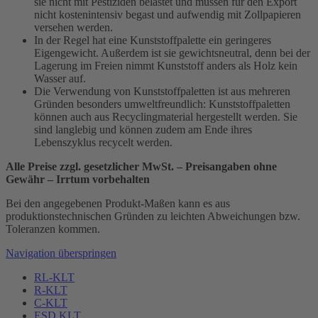
sie nicht mit Pestiziden belastet und müssen für den Export
nicht kostenintensiv begast und aufwendig mit Zollpapieren
versehen werden.
In der Regel hat eine Kunststoffpalette ein geringeres
Eigengewicht. Außerdem ist sie gewichtsneutral, denn bei der
Lagerung im Freien nimmt Kunststoff anders als Holz kein
Wasser auf.
Die Verwendung von Kunststoffpaletten ist aus mehreren
Gründen besonders umweltfreundlich: Kunststoffpaletten
können auch aus Recyclingmaterial hergestellt werden. Sie
sind langlebig und können zudem am Ende ihres
Lebenszyklus recycelt werden.
Alle Preise zzgl. gesetzlicher MwSt. – Preisangaben ohne
Gewähr – Irrtum vorbehalten
Bei den angegebenen Produkt-Maßen kann es aus
produktionstechnischen Gründen zu leichten Abweichungen bzw.
Toleranzen kommen.
Navigation überspringen
RL-KLT
R-KLT
C-KLT
ESD KLT