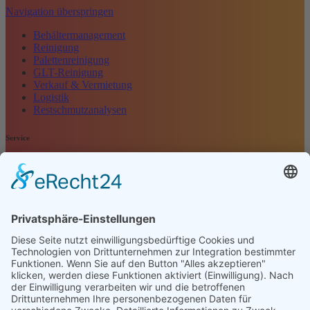
Navigation überspringen
Behältermanagement
Reinigung
Palettenreinigung
GLT-Reinigung
Verkauf & Vermietung
Logistik
Restschmutzanalysen
Service
Navigation überspringen
Kontakt
Kundenbewertung
Anfrage
Impressum
Datenschutz
AGB
Öffnungszeiten
Montag - Freitag