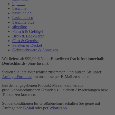
lightline
basicline
basicline db
basicline eco
basicline plus
silverline
Fleisch & Geflügel
Brot- & Backwaren
Obst & Gemüse
Paletten & Deckel
Gebrauchtware & Sonstiges
Wir liefern ab 999,00 € Netto-Bestellwert
frachtfrei innerhalb
Deutschlands
(ohne Inseln).
Stellen Sie Ihre Wunschliste zusammen, und nutzen Sie unser
Anfrage-Formular
um uns diese per E-Mail zu senden.
Bei den angegebenen Produkt-Maßen kann es aus
produktionstechnischen Gründen zu leichten Abweichungen bzw.
Toleranzen kommen.
Sonderkonditionen für Großabnehmer erhalten Sie gerne auf
Anfrage per
E-Mail
oder per
WhatsApp
.