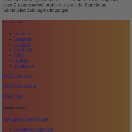
erster Zusammenarbeit prüfen wir gerne die Einrichtung
individueller Zahlungsbedingungen.
i-bema GmbH
Youtube
Instagram
LinkedIn
Facebook
Xing
Bluesky
WhatsApp
06127 99 97 00
info@i-bema.com
WhatsApp
Dienstleistungen
Navigation überspringen
Behältermanagement