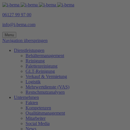
06127 99 97 00
info@i-bema.com
Menu
Navigation überspringen
Dienstleistungen
Behältermanagement
Reinigung
Palettenreinigung
GLT-Reinigung
Verkauf & Vermietung
Logistik
Mehrwertdienste (VAS)
Restschmutzanalysen
Unternehmen
Fakten
Kompetenzen
Qualitätsmanagement
Mitarbeiter
Social Media
News