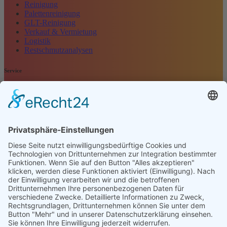
Reinigung
Palettenreinigung
GLT-Reinigung
Verkauf & Vermietung
Logistik
Restschmutzanalysen
Service
Navigation überspringen
Kontakt
Kundenbewertung
Anfrage
Impressum
Datenschutz
AGB
Öffnungszeiten
Montag - Freitag
07:00 Uhr - 16:00 Uhr
Selbstverständlich sind wir ISO 9001 : 2015 zertifiziert und