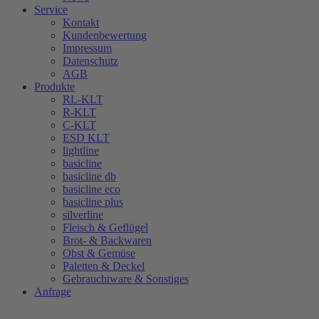
Service
Kontakt
Kundenbewertung
Impressum
Datenschutz
AGB
Produkte
RL-KLT
R-KLT
C-KLT
ESD KLT
lightline
basicline
basicline db
basicline eco
basicline plus
silverline
Fleisch & Geflügel
Brot- & Backwaren
Obst & Gemüse
Paletten & Deckel
Gebrauchtware & Sonstiges
Anfrage