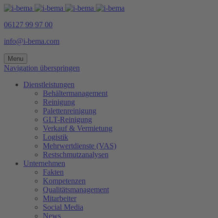
06127 99 97 00
info@i-bema.com
Menu
Navigation überspringen
Dienstleistungen
Behältermanagement
Reinigung
Palettenreinigung
GLT-Reinigung
Verkauf & Vermietung
Logistik
Mehrwertdienste (VAS)
Restschmutzanalysen
Unternehmen
Fakten
Kompetenzen
Qualitätsmanagement
Mitarbeiter
Social Media
News