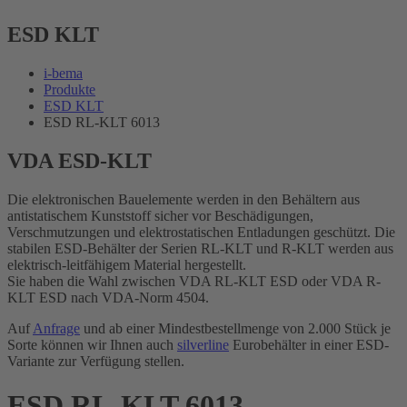
ESD KLT
i-bema
Produkte
ESD KLT
ESD RL-KLT 6013
VDA ESD-KLT
Die elektronischen Bauelemente werden in den Behältern aus
antistatischem Kunststoff sicher vor Beschädigungen,
Verschmutzungen und elektrostatischen Entladungen geschützt. Die
stabilen ESD-Behälter der Serien RL-KLT und R-KLT werden aus
elektrisch-leitfähigem Material hergestellt.
Sie haben die Wahl zwischen VDA RL-KLT ESD oder VDA R-
KLT ESD nach VDA-Norm 4504.
Auf
Anfrage
und ab einer Mindestbestellmenge von 2.000 Stück je
Sorte können wir Ihnen auch
silverline
Eurobehälter in einer ESD-
Variante zur Verfügung stellen.
ESD RL-KLT 6013