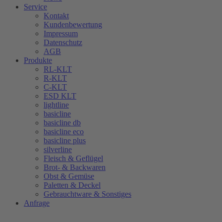
Service
Kontakt
Kundenbewertung
Impressum
Datenschutz
AGB
Produkte
RL-KLT
R-KLT
C-KLT
ESD KLT
lightline
basicline
basicline db
basicline eco
basicline plus
silverline
Fleisch & Geflügel
Brot- & Backwaren
Obst & Gemüse
Paletten & Deckel
Gebrauchtware & Sonstiges
Anfrage