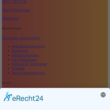
06127 99 97 00
info@i-bema.com
WhatsApp
Dienstleistungen
Navigation überspringen
Behältermanagement
Reinigung
Palettenreinigung
GLT-Reinigung
Verkauf & Vermietung
Logistik
Restschmutzanalysen
Service
Navigation überspringen
Kontakt
Kundenbewertung
Anfrage