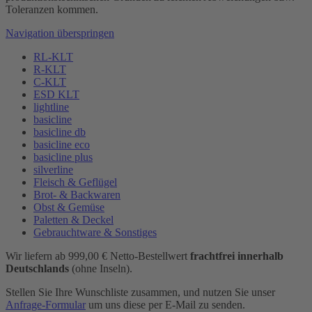
Toleranzen kommen.
Navigation überspringen
RL-KLT
R-KLT
C-KLT
ESD KLT
lightline
basicline
basicline db
basicline eco
basicline plus
silverline
Fleisch & Geflügel
Brot- & Backwaren
Obst & Gemüse
Paletten & Deckel
Gebrauchtware & Sonstiges
Wir liefern ab 999,00 € Netto-Bestellwert
frachtfrei innerhalb
Deutschlands
(ohne Inseln).
Stellen Sie Ihre Wunschliste zusammen, und nutzen Sie unser
Anfrage-Formular
um uns diese per E-Mail zu senden.